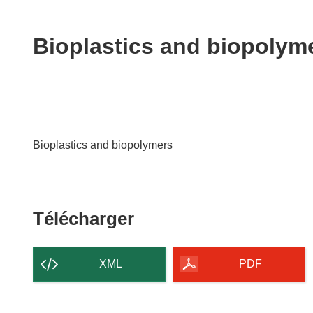
available
in
the
Bioplastics and biopolym
following
languages:
Bioplastics and biopolymers
Télécharger
Télécharger
le
contenu
XML
PDF
de
la