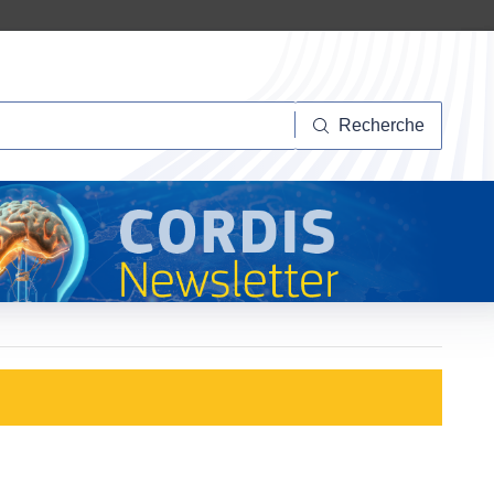
herche
Recherche