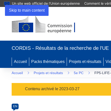
Un site web officiel de l’Union européenne
Comment le vérif
Skip to main content
(s’ouvre
dans
CORDIS - Résultats de la recherche de l’UE
une
nouvelle
fenêtre)
Accueil
Packs thématiques
Projets et résultats
Vi
Accueil
Projets et résultats
5e PC
FP5-LIFE-
Programme
Contenu archivé le 2023-03-27
Category
Article
EN