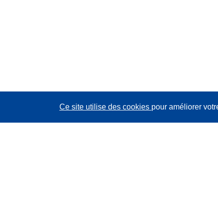
Ce site utilise des cookies
pour améliorer votr
CORDIS - Résultats de la recherche de l’UE
Ce site web est géré par l'
Office des publications de
l’Union européenne