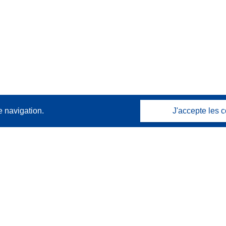
e navigation.
J'accepte les c
Contactez nous
Contacter notre Help Desk
Foire aux questions
(et leurs réponses)