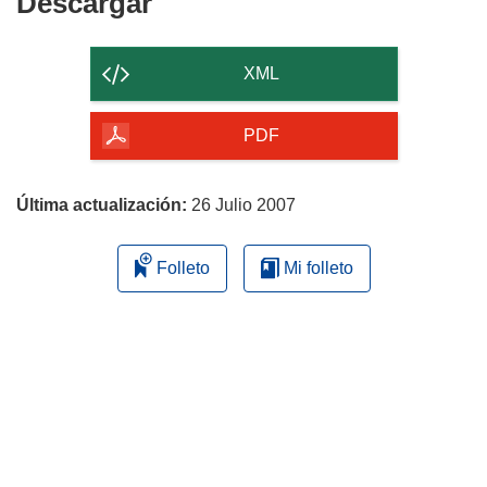
Descargar
Descargar
el
contenido
XML
de
la
PDF
página
Última actualización:
26 Julio 2007
Folleto
Mi folleto