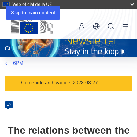
Web oficial de la UE
Skip to main content
Menu
(se
abrirá
CORDIS
en
una
6PM
nueva
ventana)
Programme
Contenido archivado el 2023-03-27
Category
Article
EN
available
in
the
The relations between the
following