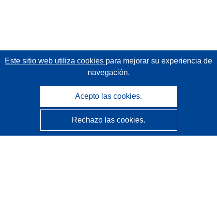
Este sitio web utiliza cookies
para mejorar su experiencia de
navegación.
Acepto las cookies.
Rechazo las cookies.
CORDIS - Resultados de investigaciones de la UE
La
Oficina de Publicaciones de la Unión Europea
gestiona este sitio web.
Accesibilidad
Clasificación semiautomática de proyectos - Declaración