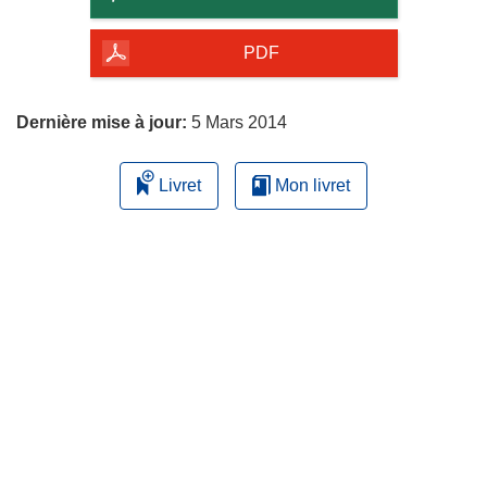
de
la
PDF
page
Dernière mise à jour:
5 Mars 2014
Livret
Mon livret