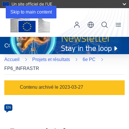
Un site officiel de l’UE
Skip to main content
Menu
(s’ouvre
dans
CORDIS
une
nouvelle
Accueil
Projets et résultats
6e PC
fenêtre)
FP6_INFRASTR
Programme
Contenu archivé le 2023-03-27
Category
Article
EN
available
in
the