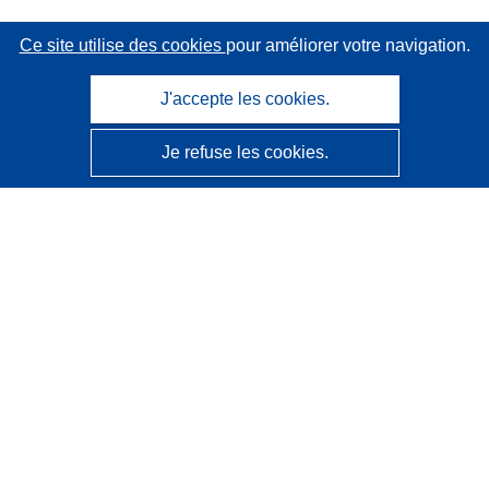
Ce site utilise des cookies
pour améliorer votre navigation.
J'accepte les cookies.
Je refuse les cookies.
CORDIS - Résultats de la recherche de l’UE
Ce site web est géré par l'
Office des publications de
l’Union européenne
Accessibilité
Classification semi-automatique des projets - Avis sur
l’explicabilité
Contactez nous