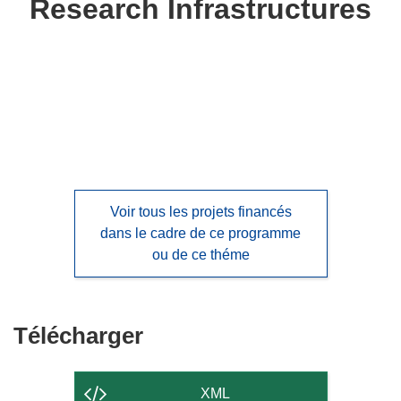
Research Infrastructures
following
languages:
Voir tous les projets financés
dans le cadre de ce programme
ou de ce théme
Télécharger
Télécharger
le
contenu
XML