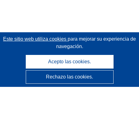
Este sitio web utiliza cookies
para mejorar su experiencia de
navegación.
Acepto las cookies.
Rechazo las cookies.
CORDIS - Resultados de investigaciones de la UE
La
Oficina de Publicaciones de la Unión Europea
gestiona este sitio web.
Accesibilidad
Clasificación semiautomática de proyectos - Declaración