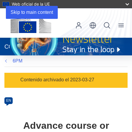
Web oficial de la UE
Skip to main content
Menu
(se
abrirá
CORDIS
en
una
6PM
nueva
ventana)
Programme
Contenido archivado el 2023-03-27
Category
Article
EN
available
in
the
Advance course or
following