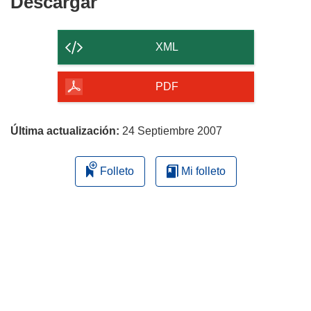
Descargar
Descargar
el
contenido
XML
de
la
PDF
página
Última actualización:
24 Septiembre 2007
Folleto
Mi folleto