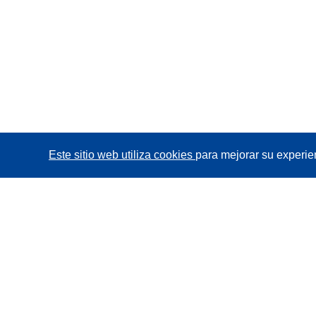
Este sitio web utiliza cookies
para mejorar su experie
CORDIS - Resultados de investigaciones de la UE
La
Oficina de Publicaciones de la Unión Europea
gestiona este sitio web.