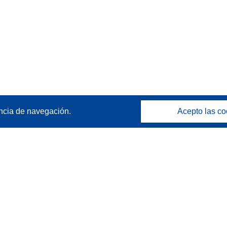
ncia de navegación.
Acepto las co
Póngase en contacto
Contacto con Help Desk
Preguntas más frecuentes
(y sus respuestas)