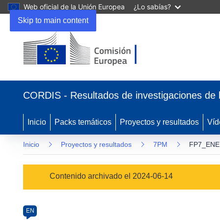
Web oficial de la Unión Europea
¿Lo sabías?
Skip to main content
(se
abrirá
CORDIS - Resultados de investigaciones de 
en
una
nueva
Inicio
Packs temáticos
Proyectos y resultados
Víd
ventana)
Inicio
Proyectos y resultados
7PM
FP7_ENE
Programme
Contenido archivado el 2024-06-14
Category
Article
EN