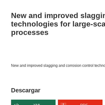
available
in
the
New and improved slaggin
following
technologies for large-sc
languages:
processes
New and improved slagging and corrosion control technol
Descargar
Descargar
el
contenido