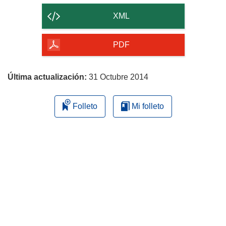
contenido
XML
de
la
PDF
página
Última actualización:
31 Octubre 2014
Folleto
Mi folleto