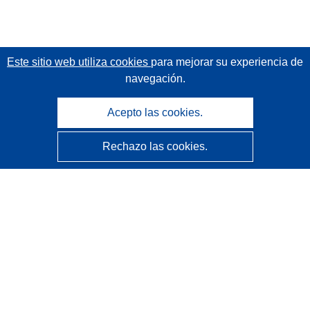
Este sitio web utiliza cookies
para mejorar su experiencia de
navegación.
Acepto las cookies.
Rechazo las cookies.
CORDIS - Resultados de investigaciones de la UE
La
Oficina de Publicaciones de la Unión Europea
gestiona este sitio web.
Accesibilidad
Clasificación semiautomática de proyectos - Declaración
de explicabilidad