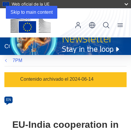
Web oficial de la UE
Skip to main content
Menu
(se
abrirá
CORDIS
en
una
7PM
nueva
ventana)
Programme
Contenido archivado el 2024-06-14
Category
Article
EN
available
in
the
EU-India cooperation in
following