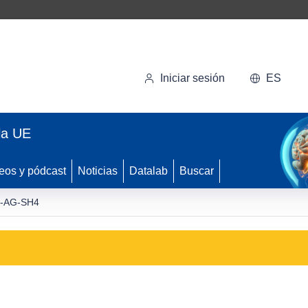
Iniciar sesión
ES
la UE
eos y pódcast
Noticias
Datalab
Buscar
-AG-SH4