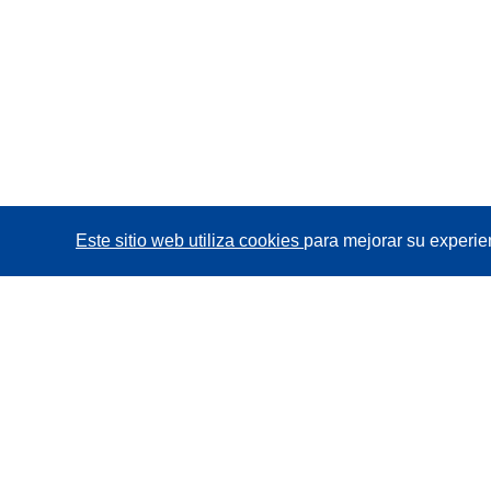
Este sitio web utiliza cookies
para mejorar su experie
CORDIS - Resultados de investigaciones de la UE
La
Oficina de Publicaciones de la Unión Europea
gestiona este sitio web.