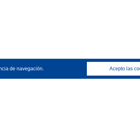
ncia de navegación.
Acepto las co
Póngase en contacto
Contacto con Help Desk
Preguntas más frecuentes
(y sus respuestas)