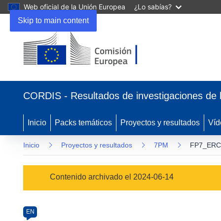
Web oficial de la Unión Europea
¿Lo sabías?
Skip to main content
(se
abrirá
CORDIS - Resultados de investigaciones de 
en
una
nueva
Inicio
Packs temáticos
Proyectos y resultados
Víd
ventana)
Inicio
Proyectos y resultados
7PM
FP7_ERC
Programme
Contenido archivado el 2024-06-14
Category
Article
EN