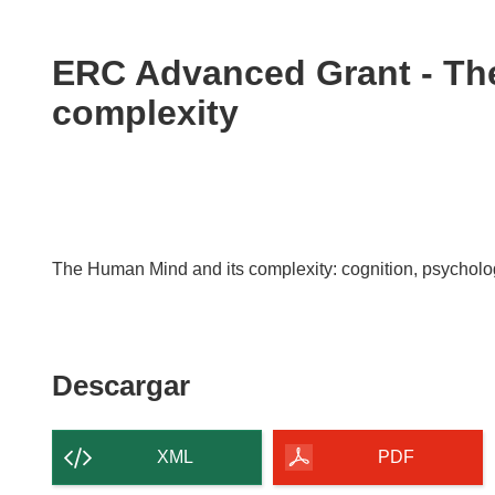
available
in
the
ERC Advanced Grant - Th
following
complexity
languages:
The Human Mind and its complexity: cognition, psycholog
Descargar
Descargar
el
contenido
XML
PDF
de