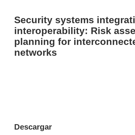
available
in
the
Security systems integrat
following
interoperability: Risk as
languages:
planning for interconnect
networks
Descargar
Descargar