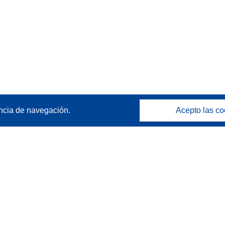
ncia de navegación.
Acepto las co
Póngase en contacto
Contacto con Help Desk
Preguntas más frecuentes
(y sus respuestas)