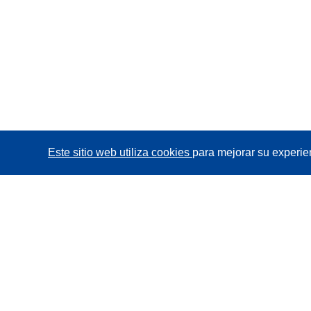
Este sitio web utiliza cookies
para mejorar su experie
CORDIS - Resultados de investigaciones de la UE
La
Oficina de Publicaciones de la Unión Europea
gestiona este sitio web.