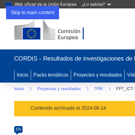
Web oficial de la Unión Europea
¿Lo sabías?
Skip to main content
(se
abrirá
CORDIS - Resultados de investigaciones de 
en
una
nueva
Inicio
Packs temáticos
Proyectos y resultados
Víd
ventana)
Inicio
Proyectos y resultados
7PM
FP7_ICT-
Programme
Contenido archivado el 2024-06-14
Category
Article
EN