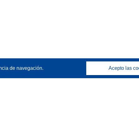
ncia de navegación.
Acepto las co
Póngase en contacto
Contacto con Help Desk
Preguntas más frecuentes
(y sus respuestas)