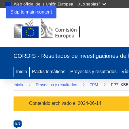
Web oficial de la Unión Europea
¿Lo sabías?
Skip to main content
(se
abrirá
CORDIS - Resultados de investigaciones de 
en
una
nueva
Inicio
Packs temáticos
Proyectos y resultados
Víd
ventana)
Inicio
Proyectos y resultados
7PM
FP7_KBBE
Programme
Contenido archivado el 2024-06-14
Category
Article
EN