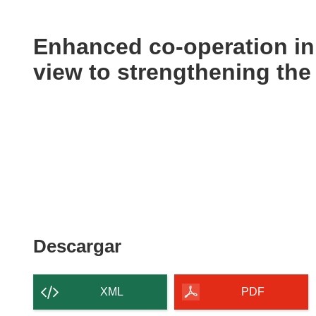
available
in
the
Enhanced co-operation in 
following
view to strengthening th
languages:
Descargar
Descargar
el
contenido
XML
PDF
de