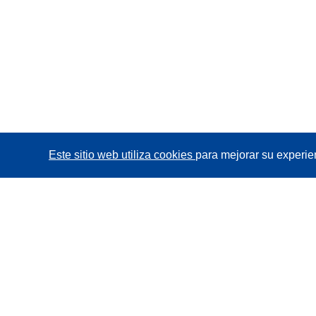
Este sitio web utiliza cookies
para mejorar su experie
CORDIS - Resultados de investigaciones de la UE
La
Oficina de Publicaciones de la Unión Europea
gestiona este sitio web.