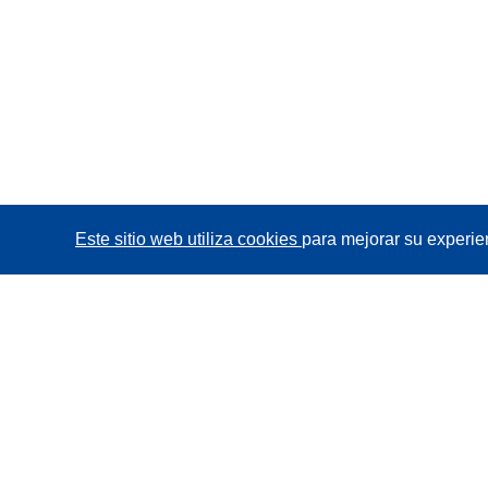
Este sitio web utiliza cookies
para mejorar su experie
CORDIS - Resultados de investigaciones de la UE
La
Oficina de Publicaciones de la Unión Europea
gestiona este sitio web.