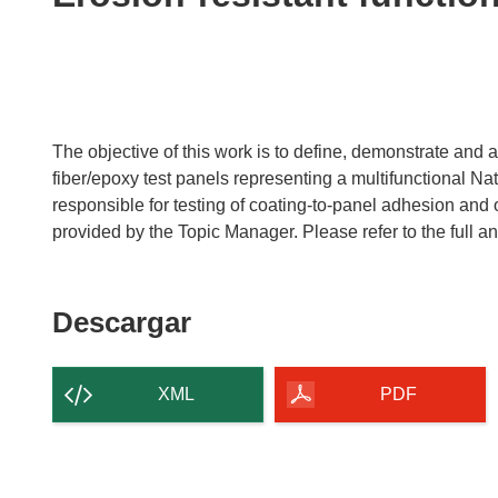
following
languages:
The objective of this work is to define, demonstrate and 
fiber/epoxy test panels representing a multifunctional Na
responsible for testing of coating-to-panel adhesion and o
provided by the Topic Manager. Please refer to the full and
Descargar
Descargar
el
contenido
XML
PDF
de
la
página