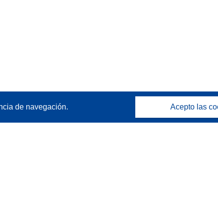
ncia de navegación.
Acepto las co
Póngase en contacto
Contacto con Help Desk
Preguntas más frecuentes
(y sus respuestas)