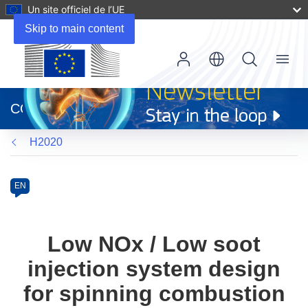
Un site officiel de l’UE
Skip to main content
Menu
(s’ouvre
dans
CORDIS
une
nouvelle
H2020
fenêtre)
Programme
Category
Article
EN
available
in
the
Low NOx / Low soot
following
injection system design
languages:
for spinning combustion