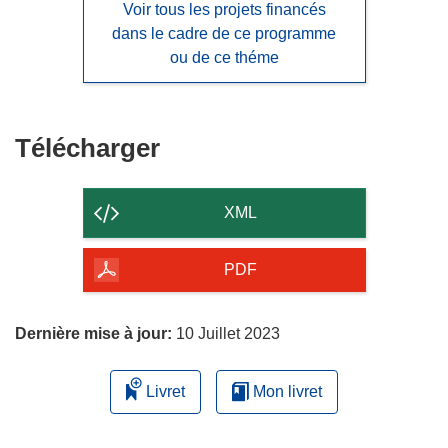
Voir tous les projets financés
dans le cadre de ce programme
ou de ce théme
Télécharger
Télécharger
le
contenu
XML
de
la
PDF
page
Dernière mise à jour:
10 Juillet 2023
Livret
Mon livret