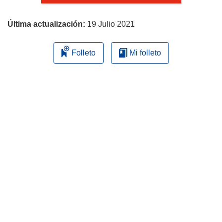
página
Última actualización:
19 Julio 2021
Folleto
Mi folleto