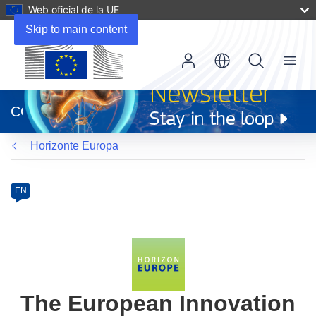
Web oficial de la UE
Skip to main content
Menu
(se
abrirá
CORDIS
en
una
Horizonte Europa
nueva
ventana)
Programme
Category
Article
EN
available
in
the
following
languages:
The European Innovation