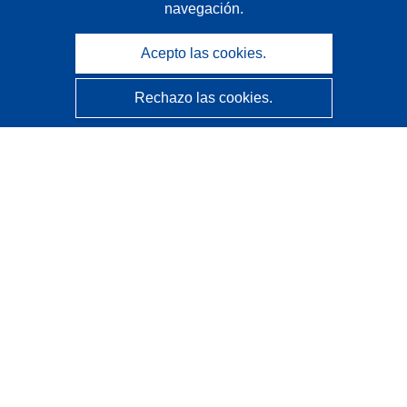
navegación.
Acepto las cookies.
Rechazo las cookies.
CORDIS - Resultados de investigaciones de la UE
La
Oficina de Publicaciones de la Unión Europea
gestiona este sitio web.
Accesibilidad
Clasificación semiautomática de proyectos - Declaración
de explicabilidad
Póngase en contacto
Contacto con Help Desk