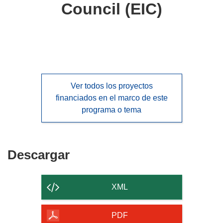
Council (EIC)
Ver todos los proyectos
financiados en el marco de este
programa o tema
Descargar
Descargar
el
contenido
XML
de
la
PDF