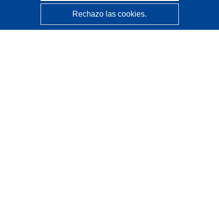
Rechazo las cookies.
CORDIS - Resultados de investigaciones de la UE
La
Oficina de Publicaciones de la Unión Europea
gestiona este sitio web.
Accesibilidad
Clasificación semiautomática de proyectos - Declaración
de explicabilidad
Póngase en contacto
Contacto con Help Desk
Preguntas más frecuentes
(y sus respuestas)