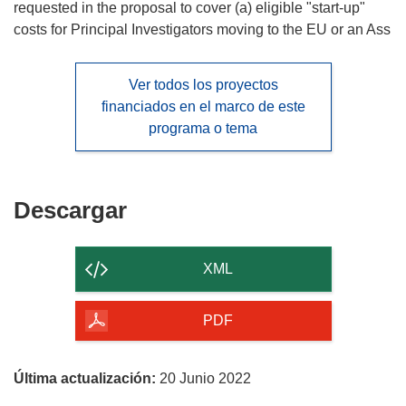
requested in the proposal to cover (a) eligible "start-up"
costs for Principal Investigators moving to the EU or an Ass
Ver todos los proyectos
financiados en el marco de este
programa o tema
Descargar
Descargar
el
contenido
XML
de
la
PDF
página
Última actualización:
20 Junio 2022