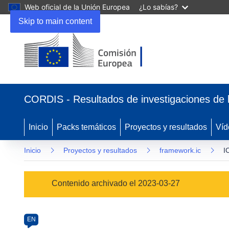
Web oficial de la Unión Europea
¿Lo sabías?
Skip to main content
(se
abrirá
CORDIS - Resultados de investigaciones de 
en
una
nueva
Inicio
Packs temáticos
Proyectos y resultados
Víd
ventana)
Inicio
Proyectos y resultados
framework.ic
I
Programme
Contenido archivado el 2023-03-27
Category
Article
EN