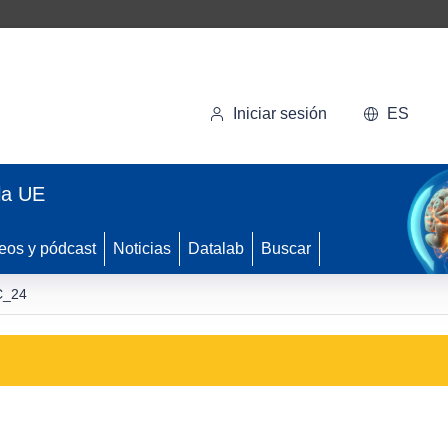
Iniciar sesión
ES
la UE
eos y pódcast
Noticias
Datalab
Buscar
C_24