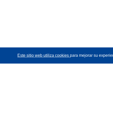
Este sitio web utiliza cookies
para mejorar su experie
CORDIS - Resultados de investigaciones de la UE
La
Oficina de Publicaciones de la Unión Europea
gestiona este sitio web.