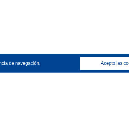
ncia de navegación.
Acepto las co
Póngase en contacto
Contacto con Help Desk
Preguntas más frecuentes
(y sus respuestas)