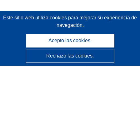
Este sitio web utiliza cookies
para mejorar su experiencia de
navegación.
Acepto las cookies.
Rechazo las cookies.
CORDIS - Resultados de investigaciones de la UE
La
Oficina de Publicaciones de la Unión Europea
gestiona este sitio web.
Accesibilidad
Clasificación semiautomática de proyectos - Declaración
de explicabilidad