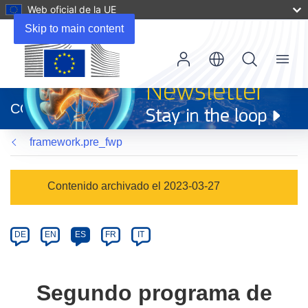
Web oficial de la UE
Skip to main content
Menu
(se
abrirá
CORDIS
en
una
framework.pre_fwp
nueva
ventana)
Programme
Contenido archivado el 2023-03-27
Category
Article
DE
EN
ES
FR
IT
available
in
the
Segundo programa de
following