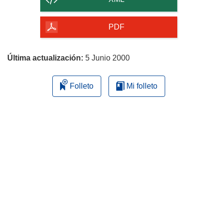
de
la
PDF
página
Última actualización:
5 Junio 2000
Folleto
Mi folleto