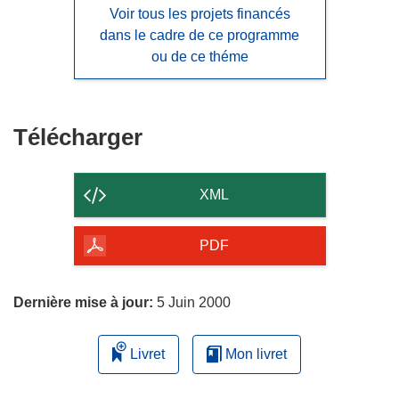
Voir tous les projets financés
dans le cadre de ce programme
ou de ce théme
Télécharger
Télécharger
le
contenu
XML
de
la
PDF
page
Dernière mise à jour:
5 Juin 2000
Livret
Mon livret