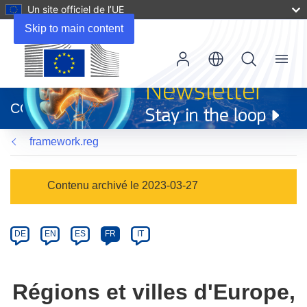
Un site officiel de l’UE
Skip to main content
Menu
(s’ouvre
dans
CORDIS
une
nouvelle
framework.reg
fenêtre)
Programme
Contenu archivé le 2023-03-27
Category
Article
DE
EN
ES
FR
IT
available
in
the
Régions et villes d'Europe,
following