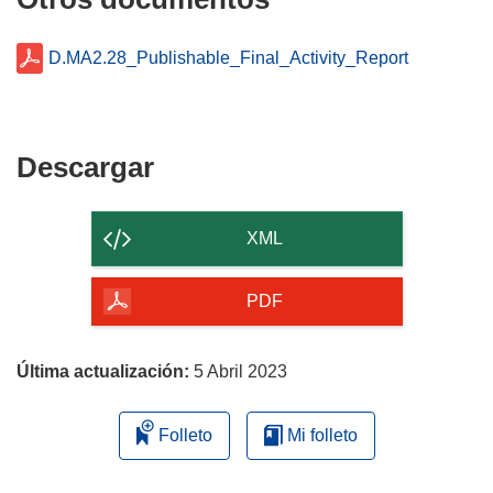
D.MA2.28_Publishable_Final_Activity_Report
Descargar
Descargar
el
contenido
XML
de
la
PDF
página
Última actualización:
5 Abril 2023
Folleto
Mi folleto