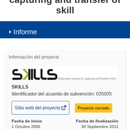
skill
Informe
Información del proyecto
SKILLS
Identificador del acuerdo de subvención: 035005
(se
Sitio web del proyecto
Proyecto cerrado
abrirá
Fecha de inicio
en
Fecha de finalización
1 Octubre 2006
30 Septiembre 2011
una