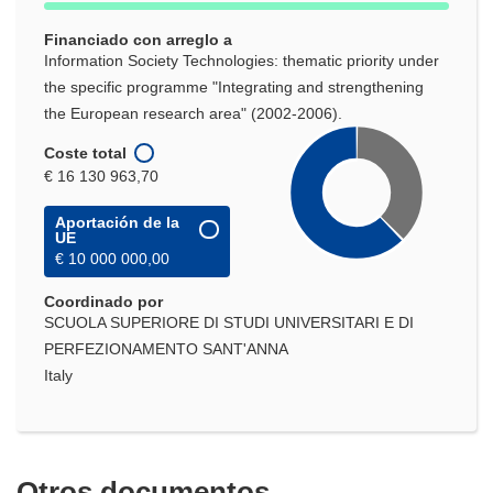
nueva
Financiado con arreglo a
ventana)
Information Society Technologies: thematic priority under
the specific programme "Integrating and strengthening
the European research area" (2002-2006).
Coste total
€ 16 130 963,70
Aportación de la
UE
€ 10 000 000,00
Coordinado por
SCUOLA SUPERIORE DI STUDI UNIVERSITARI E DI
PERFEZIONAMENTO SANT'ANNA
Italy
Otros documentos