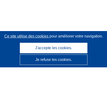
Ce site utilise des cookies
pour améliorer votre navigation.
J'accepte les cookies.
Je refuse les cookies.
CORDIS - Résultats de la recherche de l’UE
Ce site web est géré par l'
Office des publications de
l’Union européenne
Accessibilité