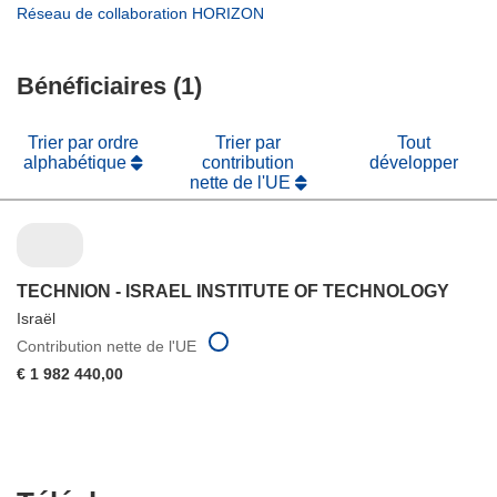
une
dans
(s’ouvre
Réseau de collaboration HORIZON
fenêtre)
nouvelle
une
dans
fenêtre)
nouvelle
une
fenêtre)
Bénéficiaires (1)
nouvelle
fenêtre)
Trier par ordre
Trier par
Tout
alphabétique
contribution
développer
nette de l'UE
TECHNION - ISRAEL INSTITUTE OF TECHNOLOGY
Israël
Contribution nette de l'UE
€ 1 982 440,00