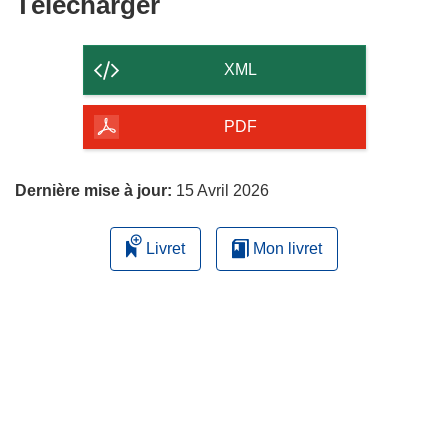
Télécharger
Télécharger
le
contenu
XML
de
la
PDF
page
Dernière mise à jour:
15 Avril 2026
Livret
Mon livret