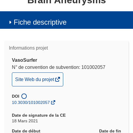
Brain Aneurysms
Fiche descriptive
Informations projet
VasoSurfer
N° de convention de subvention: 101002057
(s’ouvre
Site Web du projet
dans
une
DOI
nouvelle
10.3030/101002057
fenêtre)
Date de signature de la CE
18 Mars 2021
Date de début
Date de fin