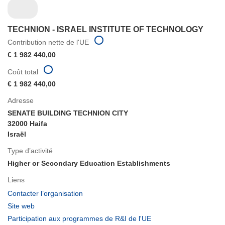
TECHNION - ISRAEL INSTITUTE OF TECHNOLOGY
Contribution nette de l'UE
€ 1 982 440,00
Coût total
€ 1 982 440,00
Adresse
SENATE BUILDING TECHNION CITY
32000 Haifa
Israël
Type d’activité
Higher or Secondary Education Establishments
Liens
(s’ouvre
Contacter l’organisation
dans
(s’ouvre
Site web
une
dans
(s’ouvre
Participation aux programmes de R&I de l'UE
nouvelle