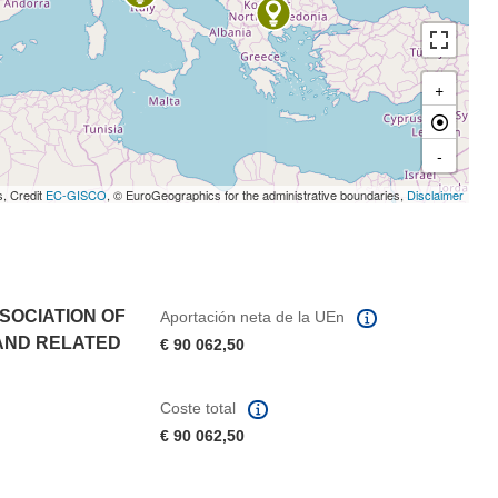
+
-
s, Credit
EC-GISCO
, © EuroGeographics for the administrative boundaries,
Disclaimer
SOCIATION OF
Aportación neta de la UEn
 AND RELATED
€ 90 062,50
Coste total
€ 90 062,50