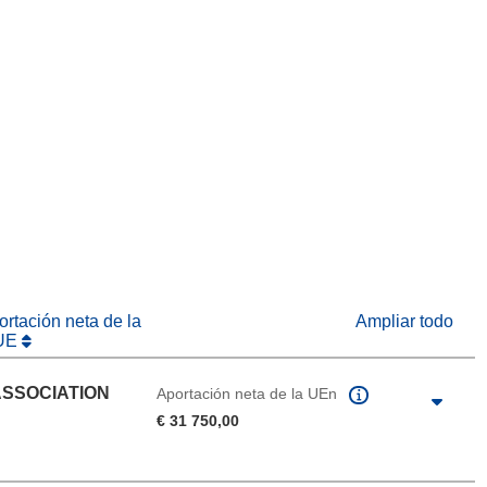
eva ventana)
abrirá en una nueva ventana)
na nueva ventana)
rtación neta de la
Ampliar todo
UE
ASSOCIATION
Aportación neta de la UEn
€ 31 750,00