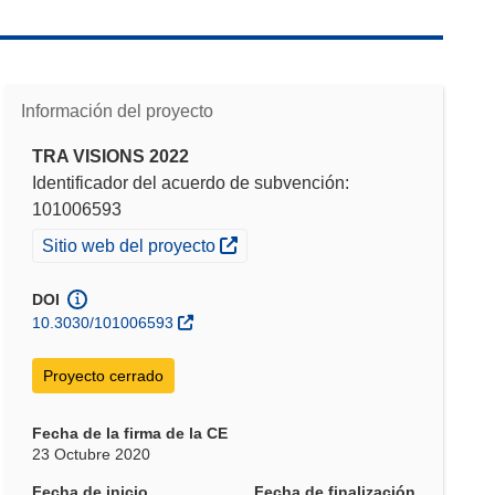
Información del proyecto
TRA VISIONS 2022
Identificador del acuerdo de subvención:
101006593
(se abrirá en una nueva ventana)
Sitio web del proyecto
DOI
10.3030/101006593
Proyecto cerrado
Fecha de la firma de la CE
23 Octubre 2020
Fecha de inicio
Fecha de finalización