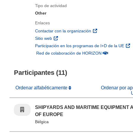
Tipo de actividad
Other
Enlaces
(se abrirá en una nu
Contactar con la organización
(se abrirá en una nueva ventana)
Sitio web
(se 
Participación en los programas de I+D de la UE
(se abrirá en u
Red de colaboración de HORIZON
Participantes (11)
Ordenar alfabéticamente
Ordenar por apo
SHIPYARDS AND MARITIME EQUIPMENT 
OF EUROPE
Bélgica