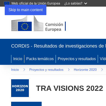
Web oficial de la Unión Europea
¿Lo sabías?
Skip to main content
(se abrirá en una nueva ventana)
CORDIS - Resultados de investigaciones de 
Inicio
Packs temáticos
Proyectos y resultados
Víd
Inicio
Proyectos y resultados
Horizonte 2020
TRA VISIONS 2022