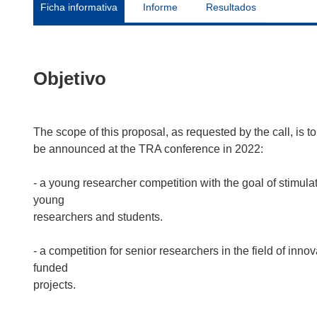
Ficha informativa
Informe
Resultados
Objetivo
The scope of this proposal, as requested by the call, is 
be announced at the TRA conference in 2022:
- a young researcher competition with the goal of stimulat
young
researchers and students.
- a competition for senior researchers in the field of inn
funded