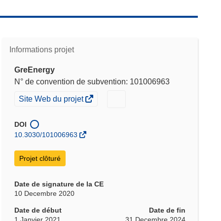
Informations projet
GreEnergy
N° de convention de subvention: 101006963
(s’ouvre
(s’ouvre
Site Web du projet
dans
dans
une
une
DOI
nouvelle
fenêtre)
nouvelle
10.3030/101006963
fenêtre)
Projet clôturé
Date de signature de la CE
10 Decembre 2020
Date de début
Date de fin
1 Janvier 2021
31 Decembre 2024