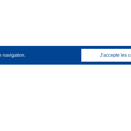
e navigation.
J'accepte les c
Contactez nous
Contacter notre Help Desk
Foire aux questions
(et leurs réponses)
Suivez-nous