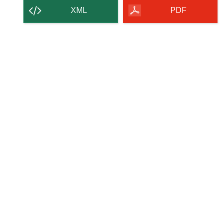
contenu
XML
PDF
de
la
page