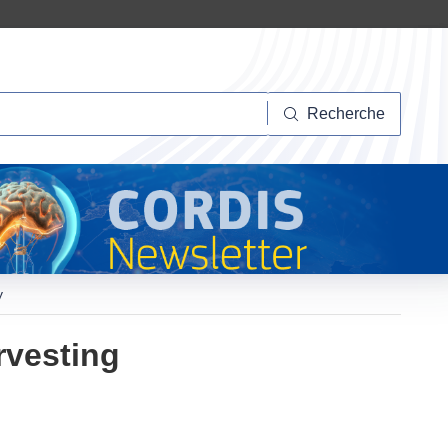
herche
Recherche
y
rvesting