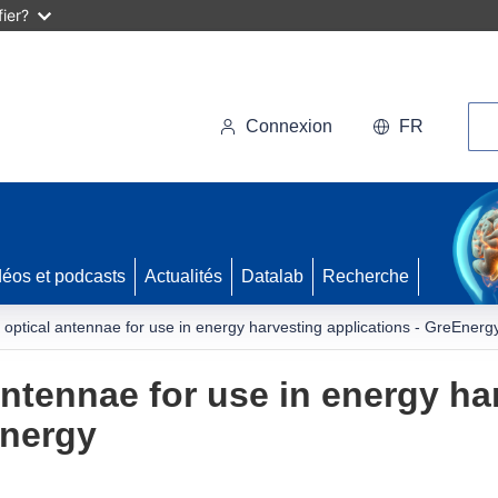
ier?
Rec
Connexion
FR
déos et podcasts
Actualités
Datalab
Recherche
optical antennae for use in energy harvesting applications - GreEnerg
ntennae for use in energy ha
Energy