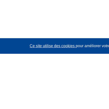
Ce site utilise des cookies
pour améliorer votr
CORDIS - Résultats de la recherche de l’UE
Ce site web est géré par l'
Office des publications de
l’Union européenne
Accessibilité