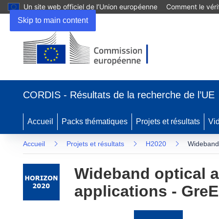
Un site web officiel de l’Union européenne
Comment le vérif
Skip to main content
(s’ouvre
dans
CORDIS - Résultats de la recherche de l’UE
une
nouvelle
fenêtre)
Accueil
Packs thématiques
Projets et résultats
Vi
Accueil
Projets et résultats
H2020
Wideband 
Wideband optical a
applications - Gre