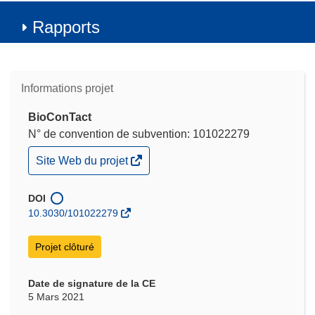
Rapports
Informations projet
BioConTact
N° de convention de subvention: 101022279
(s’ouvre
Site Web du projet
dans
une
nouvelle
DOI
fenêtre)
10.3030/101022279
Projet clôturé
Date de signature de la CE
5 Mars 2021