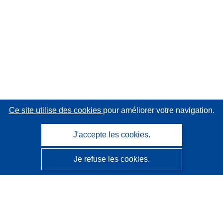
Ce site utilise des cookies
pour améliorer votre navigation.
J'accepte les cookies.
Je refuse les cookies.
CORDIS - Résultats de la recherche de l’UE
Ce site web est géré par l'
Office des publications de
l’Union européenne