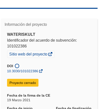
Información del proyecto
WATERISKULT
Identificador del acuerdo de subvención:
101022386
(se
Sitio web del proyecto
abrirá
en
DOI
una
10.3030/101022386
nueva
ventana)
Proyecto cerrado
Fecha de la firma de la CE
19 Marzo 2021
Fecha de inicio
Fecha de finalización