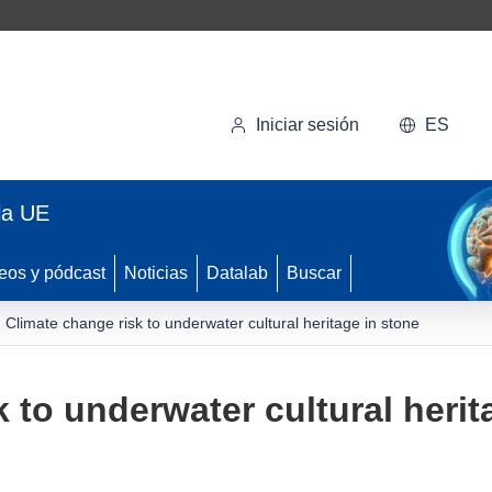
Iniciar sesión
ES
la UE
eos y pódcast
Noticias
Datalab
Buscar
Climate change risk to underwater cultural heritage in stone
 to underwater cultural herit