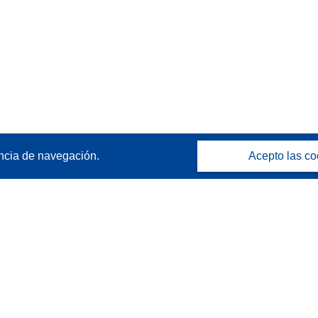
ncia de navegación.
Acepto las co
Póngase en contacto
Contacto con Help Desk
Preguntas más frecuentes
(y sus respuestas)