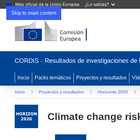
Web oficial de la Unión Europea
¿Lo sabías?
Skip to main content
(se
abrirá
CORDIS - Resultados de investigaciones de 
en
una
nueva
Inicio
Packs temáticos
Proyectos y resultados
Víd
ventana)
Inicio
Proyectos y resultados
Horizonte 2020
Climate change risk