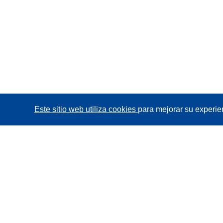
Este sitio web utiliza cookies
para mejorar su experie
CORDIS - Resultados de investigaciones de la UE
La
Oficina de Publicaciones de la Unión Europea
gestiona este sitio web.