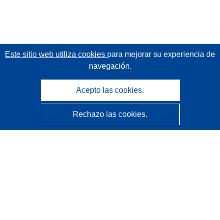
Este sitio web utiliza cookies
para mejorar su experiencia de
navegación.
Acepto las cookies.
Rechazo las cookies.
CORDIS - Resultados de investigaciones de la UE
La
Oficina de Publicaciones de la Unión Europea
gestiona este sitio web.
Accesibilidad
Clasificación semiautomática de proyectos - Declaración