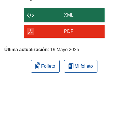
el
contenido
XML
de
la
PDF
página
Última actualización:
19 Mayo 2025
Folleto
Mi folleto