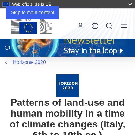
Web oficial de la UE
Skip to main content
Menu
(se
abrirá
CORDIS
en
una
Horizonte 2020
nueva
ventana)
Patterns of land-use and
human mobility in a time
of climate changes (Italy,