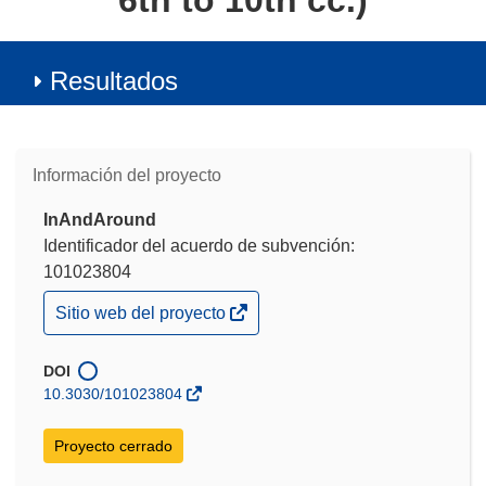
6th to 10th cc.)
Resultados
Información del proyecto
InAndAround
Identificador del acuerdo de subvención:
101023804
(se
Sitio web del proyecto
abrirá
en
una
DOI
nueva
10.3030/101023804
ventana)
Proyecto cerrado