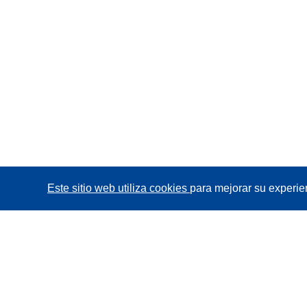
Este sitio web utiliza cookies
para mejorar su experie
CORDIS - Resultados de investigaciones de la UE
La
Oficina de Publicaciones de la Unión Europea