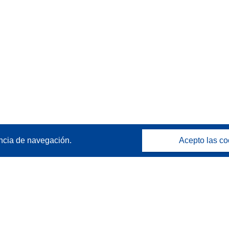
ncia de navegación.
Acepto las co
Póngase en contacto
Contacto con Help Desk