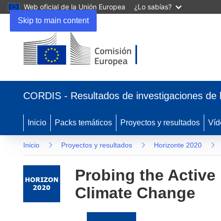
Web oficial de la Unión Europea
¿Lo sabías?
Skip to main content
(se
abrirá
CORDIS - Resultados de investigaciones de 
en
una
nueva
Inicio
Packs temáticos
Proyectos y resultados
Víd
ventana)
Inicio
Proyectos y resultados
Horizonte 2020
Probing the Active
Climate Change