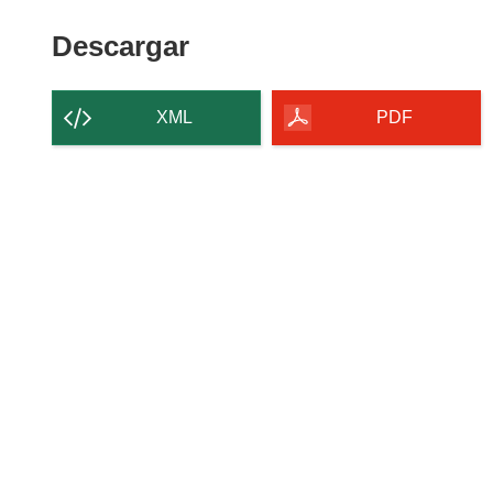
Descargar
Descargar
el
contenido
XML
PDF
de
la
página