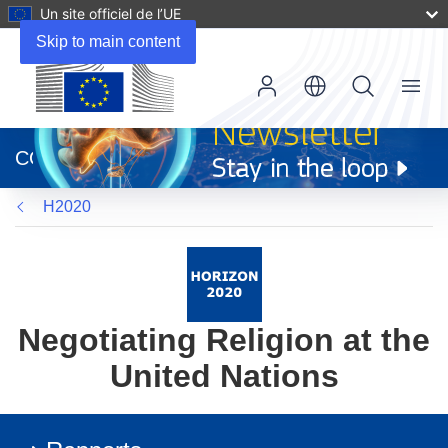
Un site officiel de l’UE
Skip to main content
Menu
(s’ouvre
dans
CORDIS
une
nouvelle
H2020
fenêtre)
Negotiating Religion at the
United Nations