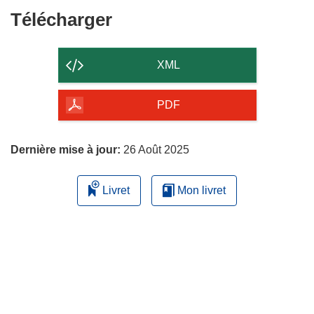
Télécharger
Télécharger
le
contenu
XML
de
la
PDF
page
Dernière mise à jour:
26 Août 2025
Livret
Mon livret