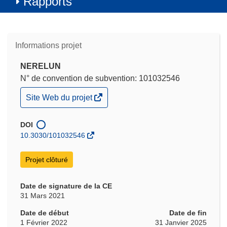
Rapports
Informations projet
NERELUN
N° de convention de subvention: 101032546
(s’ouvre
Site Web du projet
dans
une
nouvelle
DOI
fenêtre)
10.3030/101032546
Projet clôturé
Date de signature de la CE
31 Mars 2021
Date de début
Date de fin
1 Février 2022
31 Janvier 2025