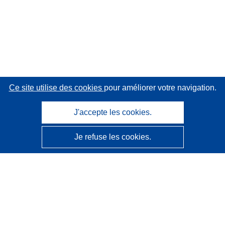
Ce site utilise des cookies
pour améliorer votre navigation.
J'accepte les cookies.
Je refuse les cookies.
CORDIS - Résultats de la recherche de l’UE
Ce site web est géré par l'
Office des publications de
l’Union européenne
Accessibilité