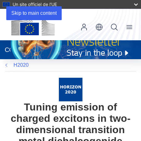
Un site officiel de l’UE
Skip to main content
Menu
(s’ouvre
dans
CORDIS
une
nouvelle
H2020
fenêtre)
Tuning emission of
charged excitons in two-
dimensional transition