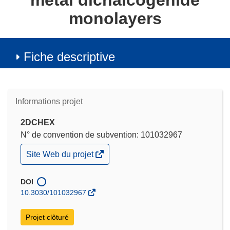
metal dichalcogenide
monolayers
Fiche descriptive
Informations projet
2DCHEX
N° de convention de subvention: 101032967
(s’ouvre
Site Web du projet
dans
une
nouvelle
DOI
fenêtre)
10.3030/101032967
Projet clôturé