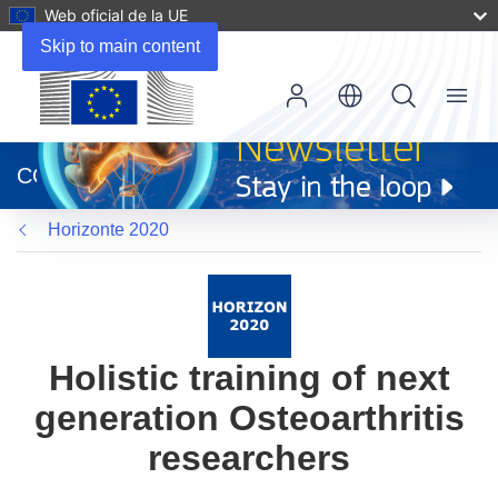
Web oficial de la UE
Skip to main content
Menu
(se
abrirá
CORDIS
en
una
Horizonte 2020
nueva
ventana)
Holistic training of next
generation Osteoarthritis
researchers