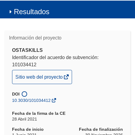
Resultados
Información del proyecto
OSTASKILLS
Identificador del acuerdo de subvención:
101034412
(se
Sitio web del proyecto
abrirá
en
DOI
una
10.3030/101034412
nueva
ventana)
Fecha de la firma de la CE
28 Abril 2021
Fecha de inicio
Fecha de finalización
1 Junio 2021
30 Noviembre 2026