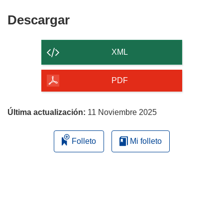
Descargar
Descargar
el
contenido
XML
de
la
PDF
página
Última actualización:
11 Noviembre 2025
Folleto
Mi folleto