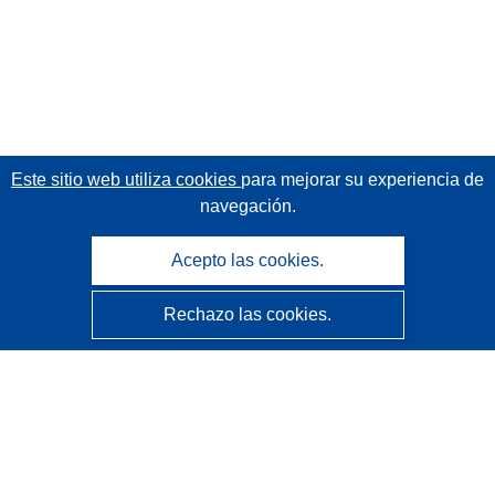
Este sitio web utiliza cookies
para mejorar su experiencia de
navegación.
Acepto las cookies.
Rechazo las cookies.
CORDIS - Resultados de investigaciones de la UE
La
Oficina de Publicaciones de la Unión Europea
gestiona este sitio web.
Accesibilidad