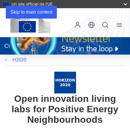
Un site officiel de l’UE
Skip to main content
Menu
(s’ouvre
dans
CORDIS
une
nouvelle
H2020
fenêtre)
Open innovation living
labs for Positive Energy
Neighbourhoods