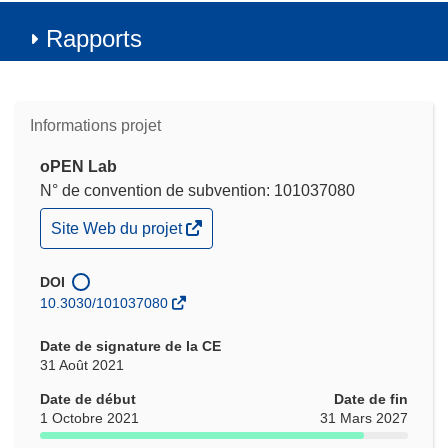
Rapports
Informations projet
oPEN Lab
N° de convention de subvention: 101037080
(s’ouvre
Site Web du projet
dans
une
nouvelle
DOI
fenêtre)
10.3030/101037080
Date de signature de la CE
31 Août 2021
Date de début
Date de fin
1 Octobre 2021
31 Mars 2027