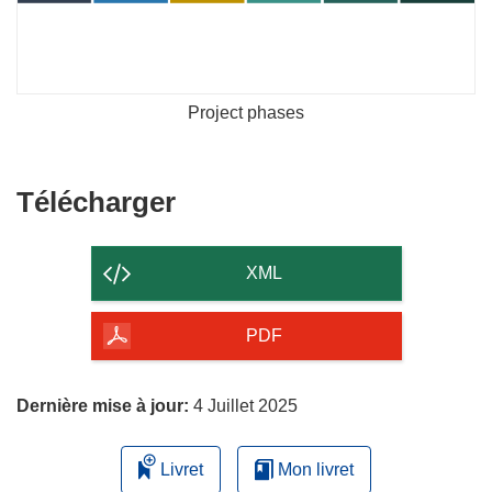
Project phases
Télécharger
Télécharger
le
contenu
XML
de
la
PDF
page
Dernière mise à jour:
4 Juillet 2025
Livret
Mon livret