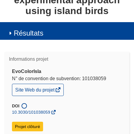
experimental approach
using island birds
Résultats
Informations projet
EvoColorIsla
N° de convention de subvention: 101038059
(s’ouvre
Site Web du projet
dans
une
nouvelle
DOI
fenêtre)
10.3030/101038059
Projet clôturé