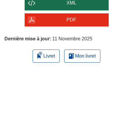
contenu
XML
de
la
PDF
page
Dernière mise à jour:
11 Novembre 2025
Livret
Mon livret