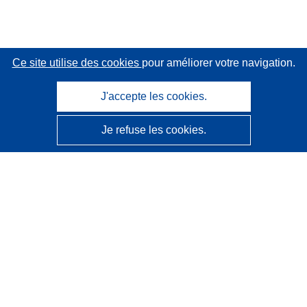
Ce site utilise des cookies
pour améliorer votre navigation.
J'accepte les cookies.
Je refuse les cookies.
CORDIS - Résultats de la recherche de l’UE
Ce site web est géré par l'
Office des publications de
l’Union européenne
Accessibilité
Classification semi-automatique des projets - Avis sur
l’explicabilité