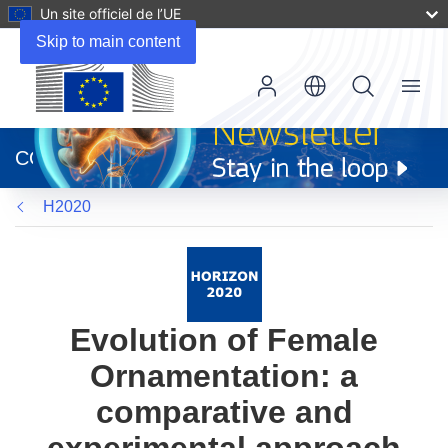
Un site officiel de l’UE
Skip to main content
Menu
(s’ouvre
dans
CORDIS
une
nouvelle
H2020
fenêtre)
Evolution of Female
Ornamentation: a
comparative and