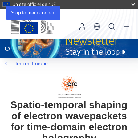
Un site officiel de l’UE
Skip to main content
Menu
(s’ouvre
dans
CORDIS
une
nouvelle
Horizon Europe
fenêtre)
Spatio-temporal shaping
of electron wavepackets
for time-domain electron