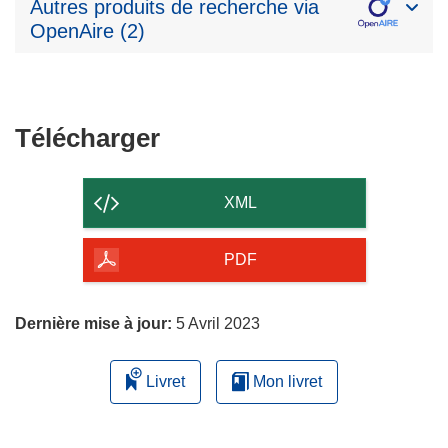
Autres produits de recherche via
OpenAire (2)
Télécharger
Télécharger
le
contenu
XML
de
la
PDF
page
Dernière mise à jour:
5 Avril 2023
Livret
Mon livret