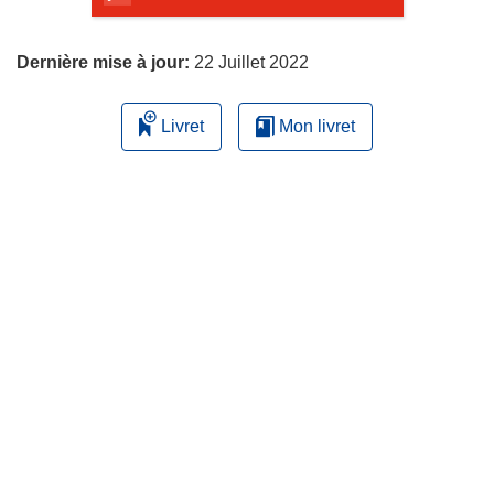
page
Dernière mise à jour:
22 Juillet 2022
Livret
Mon livret