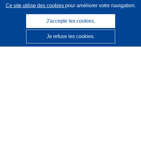
Ce site utilise des cookies
pour améliorer votre navigation.
J'accepte les cookies.
Je refuse les cookies.
CORDIS - Résultats de la recherche de l’UE
Ce site web est géré par l'
Office des publications de
l’Union européenne
Accessibilité
Classification semi-automatique des projets - Avis sur
l’explicabilité
Contactez nous
Contacter notre Help Desk