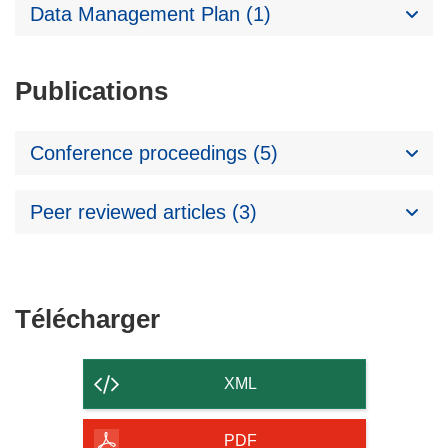
Data Management Plan (1)
Publications
Conference proceedings (5)
Peer reviewed articles (3)
Télécharger
Télécharger
le
contenu
XML
de
la
PDF