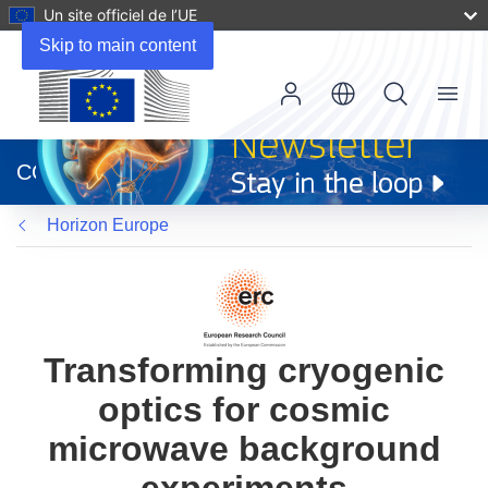
Un site officiel de l’UE
Skip to main content
Menu
(s’ouvre
dans
CORDIS
une
nouvelle
Horizon Europe
fenêtre)
Transforming cryogenic
optics for cosmic
microwave background