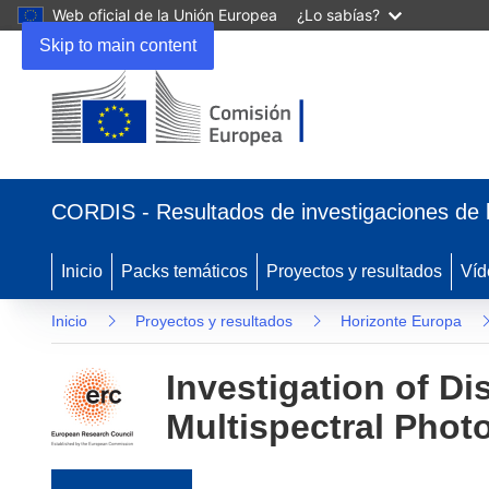
Web oficial de la Unión Europea
¿Lo sabías?
Skip to main content
(se abrirá en una nueva ventana)
CORDIS - Resultados de investigaciones de 
Inicio
Packs temáticos
Proyectos y resultados
Víd
Inicio
Proyectos y resultados
Horizonte Europa
Investigation of Di
Multispectral Phot