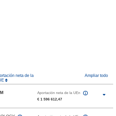
eva ventana)
abrirá en una nueva ventana)
na nueva ventana)
rtación neta de la
Ampliar todo
UE
EM
Aportación neta de la UEn
€ 1 596 612,47