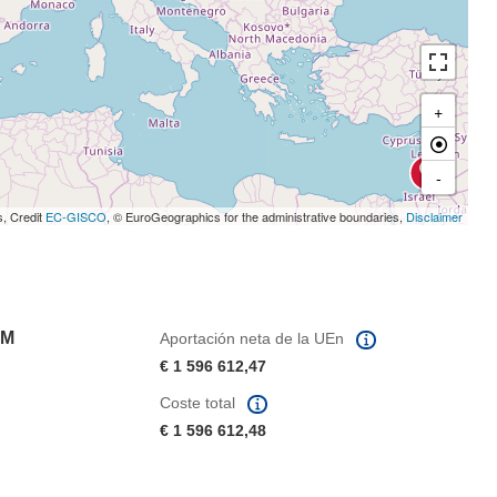
+
-
s, Credit
EC-GISCO
, © EuroGeographics for the administrative boundaries,
Disclaimer
EM
Aportación neta de la UEn
€ 1 596 612,47
Coste total
€ 1 596 612,48