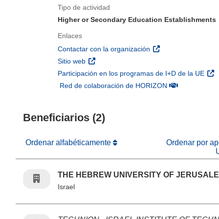
Tipo de actividad
Higher or Secondary Education Establishments
Enlaces
(se abrirá en una nu
Contactar con la organización
(se abrirá en una nueva ventana)
Sitio web
(se 
Participación en los programas de I+D de la UE
(se abrirá en u
Red de colaboración de HORIZON
Beneficiarios (2)
Ordenar alfabéticamente
Ordenar por apo
THE HEBREW UNIVERSITY OF JERUSAL
Israel