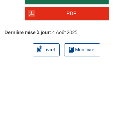
de
la
PDF
page
Dernière mise à jour:
4 Août 2025
Livret
Mon livret