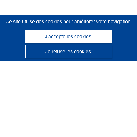
Ce site utilise des cookies
pour améliorer votre navigation.
J'accepte les cookies.
Je refuse les cookies.
CORDIS - Résultats de la recherche de l’UE
Ce site web est géré par l'
Office des publications de
l’Union européenne
Accessibilité
Classification semi-automatique des projets - Avis sur
l’explicabilité
Contactez nous