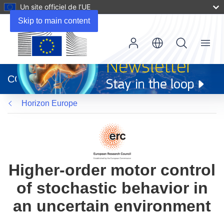
Un site officiel de l’UE
Skip to main content
Menu
(s’ouvre
dans
CORDIS
une
nouvelle
Horizon Europe
fenêtre)
Higher-order motor control
of stochastic behavior in
an uncertain environment