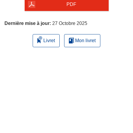
la
PDF
page
Dernière mise à jour:
27 Octobre 2025
Livret
Mon livret