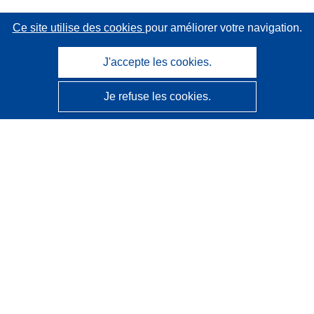
Ce site utilise des cookies
pour améliorer votre navigation.
J'accepte les cookies.
Je refuse les cookies.
CORDIS - Résultats de la recherche de l’UE
Ce site web est géré par l'
Office des publications de
l’Union européenne
Accessibilité
Classification semi-automatique des projets - Avis sur
l’explicabilité
Contactez nous