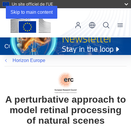
Un site officiel de l’UE
Skip to main content
Menu
(s’ouvre
dans
CORDIS
une
nouvelle
Horizon Europe
fenêtre)
A perturbative approach to
model retinal processing
of natural scenes