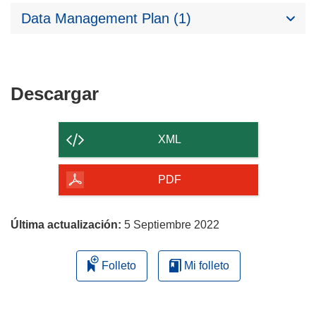
Data Management Plan (1)
Descargar
Descargar
el
contenido
XML
de
la
PDF
página
Última actualización:
5 Septiembre 2022
Folleto
Mi folleto