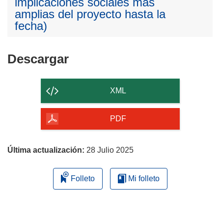
implicaciones sociales más
amplias del proyecto hasta la
fecha)
Descargar
Descargar
el
contenido
XML
de
la
PDF
página
Última actualización:
28 Julio 2025
Folleto
Mi folleto