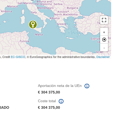
+
-
s, Credit
EC-GISCO
, © EuroGeographics for the administrative boundaries,
Disclaimer
Aportación neta de la UEn
€ 304 375,00
Coste total
ORADO
€ 304 375,00