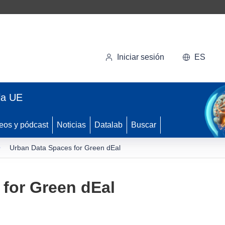
Iniciar sesión
ES
la UE
eos y pódcast
Noticias
Datalab
Buscar
Urban Data Spaces for Green dEal
for Green dEal