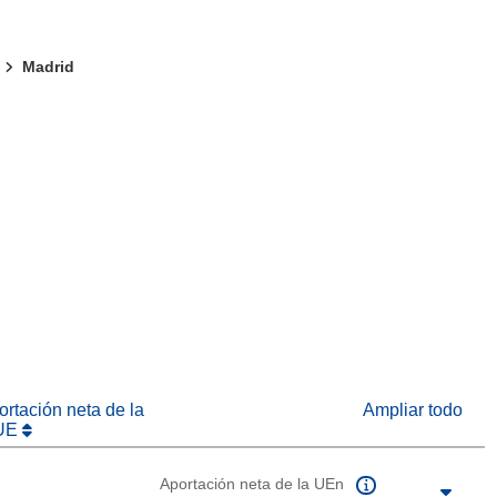
Madrid
eva ventana)
abrirá en una nueva ventana)
na nueva ventana)
rtación neta de la
Ampliar todo
UE
Aportación neta de la UEn