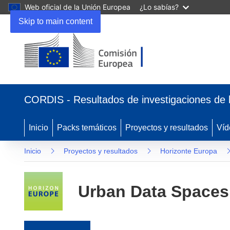
Web oficial de la Unión Europea
¿Lo sabías?
Skip to main content
(se abrirá en una nueva ventana)
CORDIS - Resultados de investigaciones de 
Inicio
Packs temáticos
Proyectos y resultados
Víd
Inicio
Proyectos y resultados
Horizonte Europa
Urban Data Spaces 