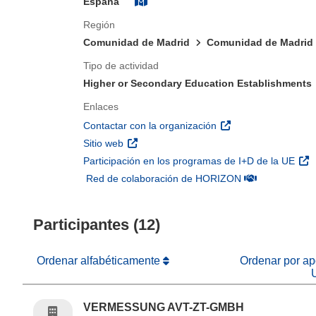
España
Región
Comunidad de Madrid
Comunidad de Madrid
Tipo de actividad
Higher or Secondary Education Establishments
Enlaces
(se abrirá en una nu
Contactar con la organización
(se abrirá en una nueva ventana)
Sitio web
(se 
Participación en los programas de I+D de la UE
(se abrirá en u
Red de colaboración de HORIZON
Participantes (12)
Ordenar alfabéticamente
Ordenar por apo
VERMESSUNG AVT-ZT-GMBH