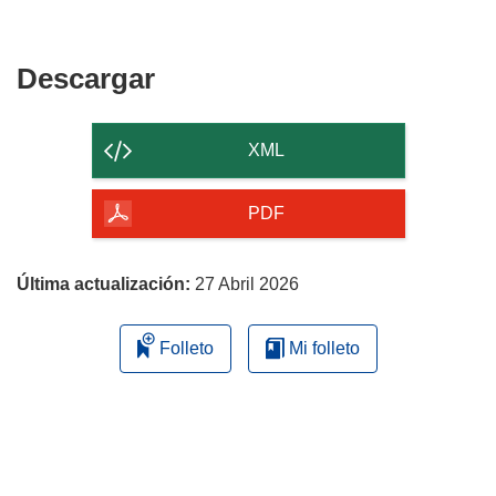
Descargar
Descargar
el
contenido
XML
de
la
PDF
página
Última actualización:
27 Abril 2026
Folleto
Mi folleto