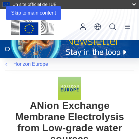
Un site officiel de l’UE
Skip to main content
Menu
(s’ouvre
dans
CORDIS
une
nouvelle
Horizon Europe
fenêtre)
ANion Exchange
Membrane Electrolysis
from Low-grade water