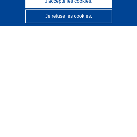
J'accepte les cookies.
Je refuse les cookies.
CORDIS - Résultats de la recherche de l’UE
Ce site web est géré par l'
Office des publications de
l’Union européenne
Accessibilité
Classification semi-automatique des projets - Avis sur
l’explicabilité
Contactez nous
Contacter notre Help Desk
Foire aux questions
(et leurs réponses)