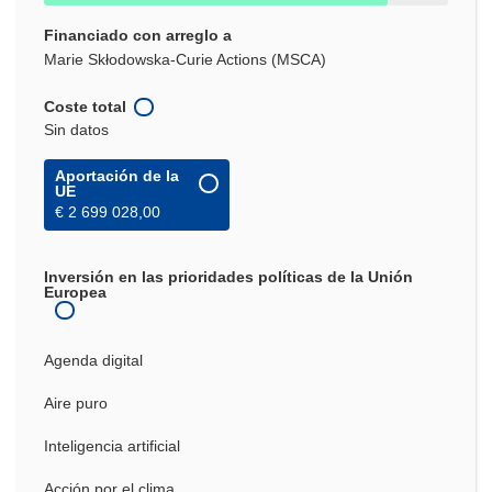
Financiado con arreglo a
Marie Skłodowska-Curie Actions (MSCA)
Coste total
Sin datos
Aportación de la
UE
€ 2 699 028,00
Inversión en las prioridades políticas de la Unión
Europea
Agenda digital
Aire puro
Inteligencia artificial
Acción por el clima