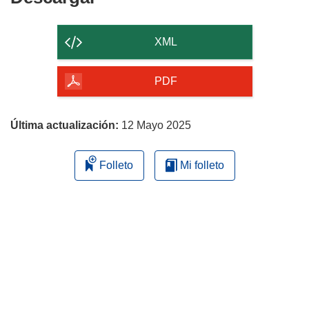
el
contenido
XML
de
la
PDF
página
Última actualización:
12 Mayo 2025
Folleto
Mi folleto