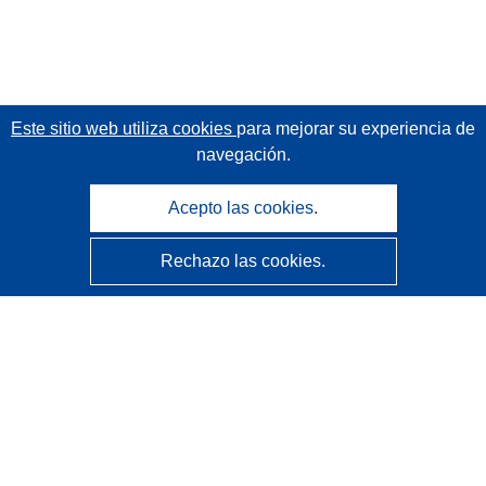
Este sitio web utiliza cookies
para mejorar su experiencia de
navegación.
Acepto las cookies.
Rechazo las cookies.
CORDIS - Resultados de investigaciones de la UE
La
Oficina de Publicaciones de la Unión Europea
gestiona este sitio web.
Accesibilidad
Clasificación semiautomática de proyectos - Declaración