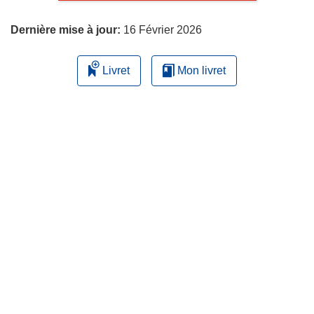
page
Dernière mise à jour:
16 Février 2026
Livret
Mon livret