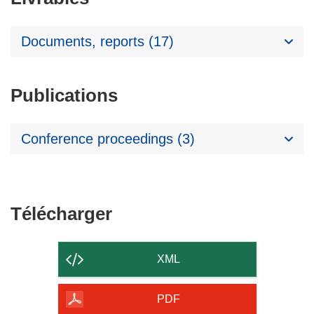
Documents, reports (17)
Publications
Conference proceedings (3)
Télécharger
Télécharger
le
contenu
XML
de
la
PDF