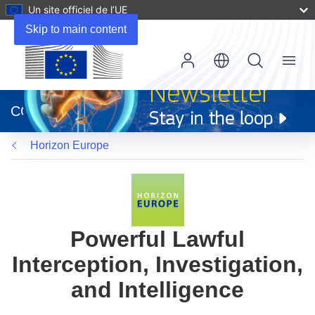
Un site officiel de l’UE
Skip to main content
Menu
(s’ouvre
dans
CORDIS
une
nouvelle
Horizon Europe
fenêtre)
Powerful Lawful
Interception, Investigation,
and Intelligence