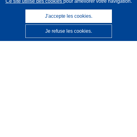
Ce site utilise des cookies
pour améliorer votre navigation.
J'accepte les cookies.
Je refuse les cookies.
CORDIS - Résultats de la recherche de l’UE
Ce site web est géré par l'
Office des publications de
l’Union européenne
Accessibilité
Classification semi-automatique des projets - Avis sur
l’explicabilité
Contactez nous
Contacter notre Help Desk