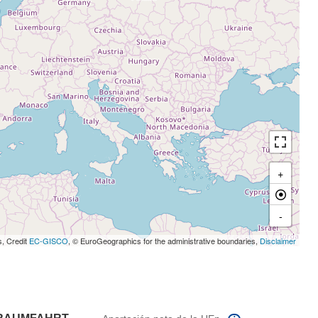
+
-
s, Credit
EC-GISCO
, © EuroGeographics for the administrative boundaries,
Disclaimer