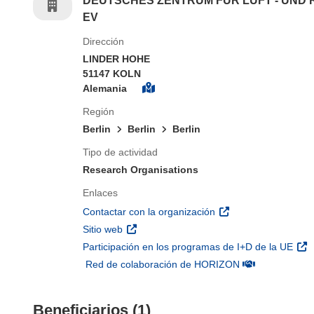
DEUTSCHES ZENTRUM FUR LUFT - UND
EV
Dirección
LINDER HOHE
51147 KOLN
Alemania
Región
Berlin
Berlin
Berlin
Tipo de actividad
Research Organisations
Enlaces
(se abrirá en una nu
Contactar con la organización
(se abrirá en una nueva ventana)
Sitio web
(se 
Participación en los programas de I+D de la UE
(se abrirá en u
Red de colaboración de HORIZON
Beneficiarios (1)