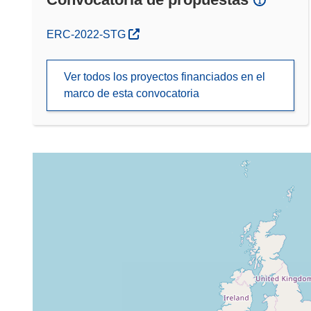
(se abrirá en una nueva ventana)
ERC-2022-STG
Ver todos los proyectos financiados en el
marco de esta convocatoria