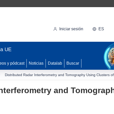
Iniciar sesión
ES
la UE
eos y pódcast
Noticias
Datalab
Buscar
Distributed Radar Interferometry and Tomography Using Clusters of
Interferometry and Tomograp