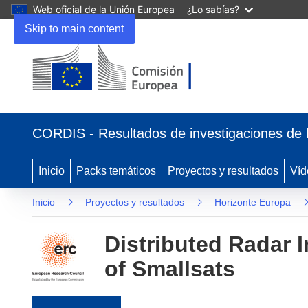
Web oficial de la Unión Europea
¿Lo sabías?
Skip to main content
(se abrirá en una nueva ventana)
CORDIS - Resultados de investigaciones de 
Inicio
Packs temáticos
Proyectos y resultados
Víd
Inicio
Proyectos y resultados
Horizonte Europa
Distributed Radar 
of Smallsats