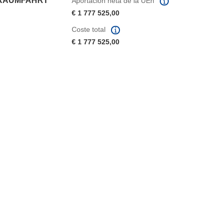
 RAUMFAHRT
Aportación neta de la UEn
€ 1 777 525,00
Coste total
€ 1 777 525,00
eva ventana)
abrirá en una nueva ventana)
na nueva ventana)