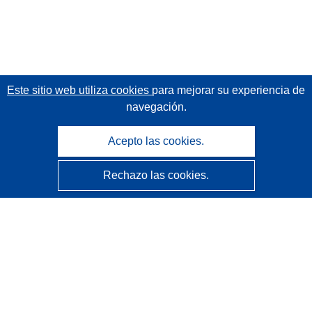
Este sitio web utiliza cookies
para mejorar su experiencia de
navegación.
Acepto las cookies.
Rechazo las cookies.
CORDIS - Resultados de investigaciones de la UE
La
Oficina de Publicaciones de la Unión Europea
gestiona este sitio web.
Accesibilidad