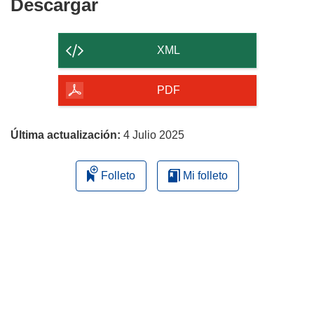
Descargar
Descargar
el
contenido
XML
de
la
PDF
página
Última actualización:
4 Julio 2025
Folleto
Mi folleto