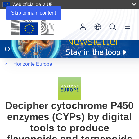
Web oficial de la UE
Skip to main content
Menu
(se
abrirá
CORDIS
en
una
Horizonte Europa
nueva
ventana)
Decipher cytochrome P450
enzymes (CYPs) by digital
tools to produce