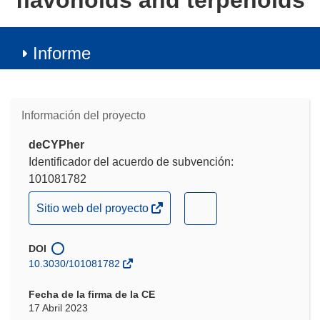
flavonoids and terpenoids
Informe
Información del proyecto
deCYPher
Identificador del acuerdo de subvención:
101081782
(se
(se
Sitio web del proyecto
abrirá
abrirá
en
en
DOI
una
una
10.3030/101081782
nueva
nueva
ventana)
ventana)
Fecha de la firma de la CE
17 Abril 2023