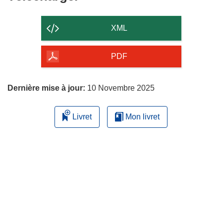
le
contenu
XML
de
la
PDF
page
Dernière mise à jour:
10 Novembre 2025
Livret
Mon livret