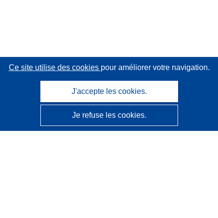
Ce site utilise des cookies
pour améliorer votre navigation.
J'accepte les cookies.
Je refuse les cookies.
CORDIS - Résultats de la recherche de l’UE
Ce site web est géré par l'
Office des publications de
l’Union européenne
Accessibilité
Classification semi-automatique des projets - Avis sur