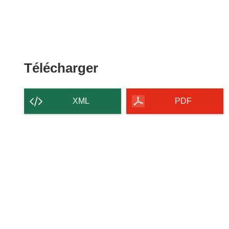
Télécharger
Télécharger
le
contenu
XML
PDF
de
la
page