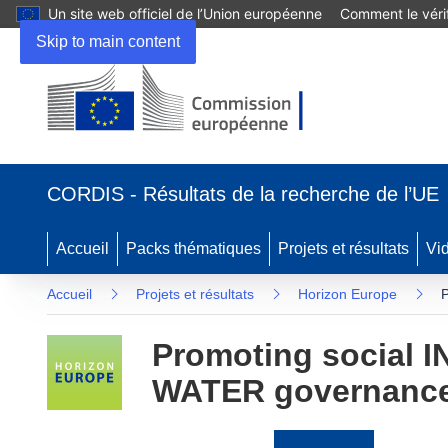
Un site web officiel de l’Union européenne
Comment le vérif
Skip to main content
(s’ouvre
dans
CORDIS - Résultats de la recherche de l’UE
une
nouvelle
fenêtre)
Accueil
Packs thématiques
Projets et résultats
Vi
Accueil
Projets et résultats
Horizon Europe
P
Promoting social I
WATER governanc