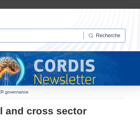
herche
Recherche
TER governance
l and cross sector