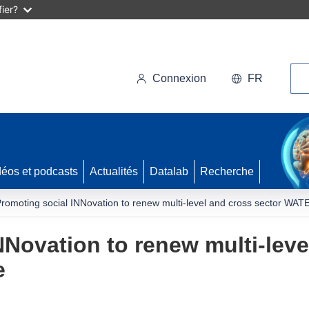
ier?
Rec
Connexion
FR
déos et podcasts
Actualités
Datalab
Recherche
romoting social INNovation to renew multi-level and cross sector WA
NNovation to renew multi-leve
e