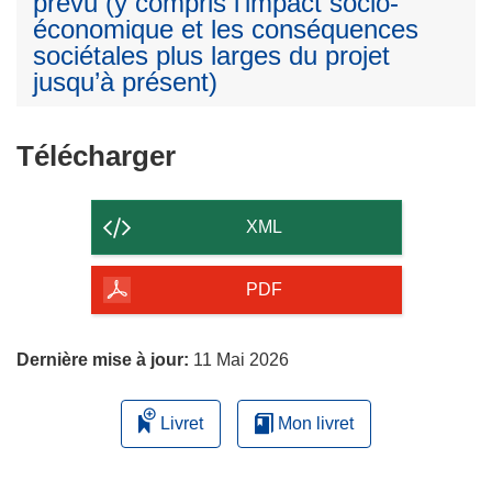
prévu (y compris l’impact socio-
économique et les conséquences
sociétales plus larges du projet
jusqu’à présent)
Télécharger
Télécharger
le
contenu
XML
de
la
PDF
page
Dernière mise à jour:
11 Mai 2026
Livret
Mon livret