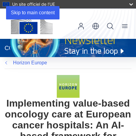
Un site officiel de l’UE
Skip to main content
Menu
(s’ouvre
dans
CORDIS
une
nouvelle
Horizon Europe
fenêtre)
Implementing value-based
oncology care at European
cancer hospitals: An AI-