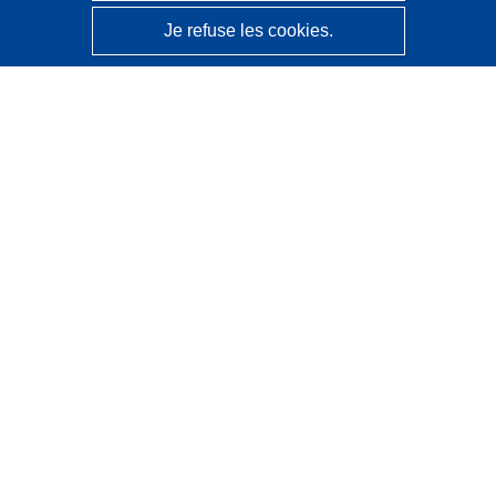
Je refuse les cookies.
CORDIS - Résultats de la recherche de l’UE
Ce site web est géré par l'
Office des publications de
l’Union européenne
Accessibilité
Classification semi-automatique des projets - Avis sur
l’explicabilité
Contactez nous
Contacter notre Help Desk
Foire aux questions
(et leurs réponses)