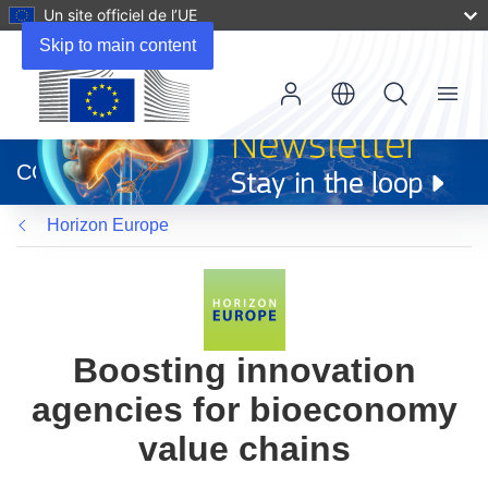
Un site officiel de l’UE
Skip to main content
Menu
(s’ouvre
dans
CORDIS
une
nouvelle
Horizon Europe
fenêtre)
Boosting innovation
agencies for bioeconomy
value chains