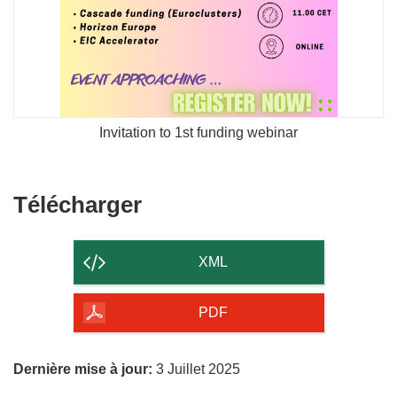
Invitation to 1st funding webinar
Télécharger
Télécharger
le
contenu
XML
de
la
PDF
page
Dernière mise à jour:
3 Juillet 2025