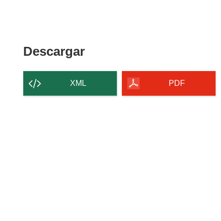
Descargar
Descargar
el
contenido
XML
PDF
de
la
página