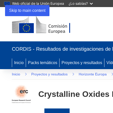
Web oficial de la Unión Europea
¿Lo sabías?
Skip to main content
(se
abrirá
CORDIS - Resultados de investigaciones de 
en
una
nueva
Inicio
Packs temáticos
Proyectos y resultados
Víd
ventana)
Inicio
Proyectos y resultados
Horizonte Europa
Crystalline Oxides 