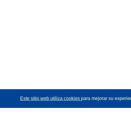
Este sitio web utiliza cookies
para mejorar su experie
CORDIS - Resultados de investigaciones de la UE