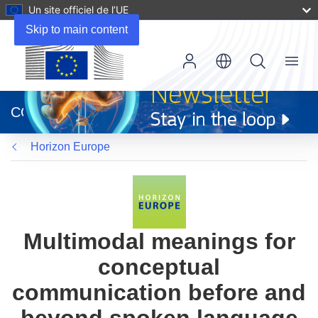
Un site officiel de l’UE
Skip to main content
Menu
(s’ouvre
dans
CORDIS
une
nouvelle
Horizon Europe
fenêtre)
Multimodal meanings for
conceptual
communication before and