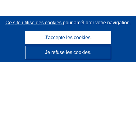
Ce site utilise des cookies
pour améliorer votre navigation.
J'accepte les cookies.
Je refuse les cookies.
CORDIS - Résultats de la recherche de l’UE
Ce site web est géré par l'
Office des publications de
l’Union européenne
Accessibilité
Classification semi-automatique des projets - Avis sur
l’explicabilité