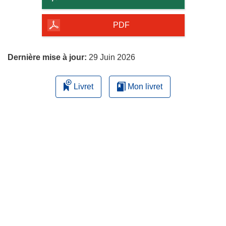
de
la
PDF
page
Dernière mise à jour:
29 Juin 2026
Livret
Mon livret