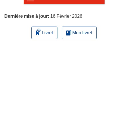
page
Dernière mise à jour:
16 Février 2026
Livret
Mon livret