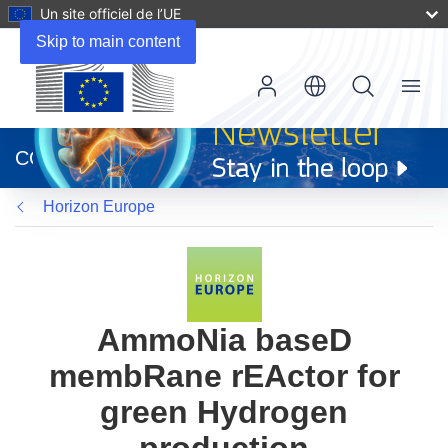
Un site officiel de l’UE
Skip to main content
Menu
(s’ouvre
dans
CORDIS
une
nouvelle
Horizon Europe
fenêtre)
AmmoNia baseD
membRane rEActor for
green Hydrogen