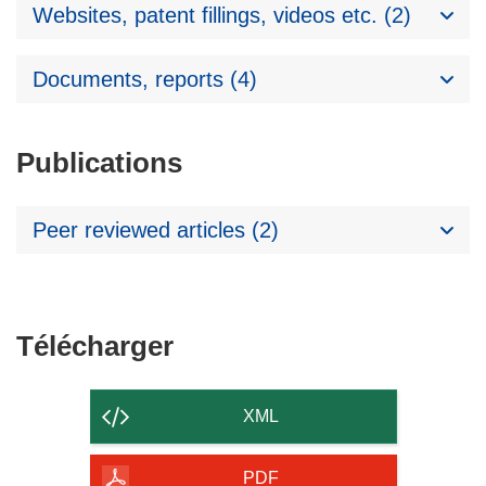
Websites, patent fillings, videos etc. (2)
Documents, reports (4)
Publications
Peer reviewed articles (2)
Télécharger
Télécharger
le
contenu
XML
de
la
PDF