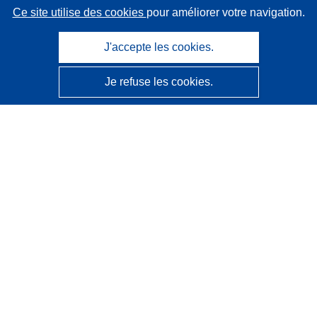
Ce site utilise des cookies
pour améliorer votre navigation.
J'accepte les cookies.
Je refuse les cookies.
CORDIS - Résultats de la recherche de l’UE
Ce site web est géré par l'
Office des publications de
l’Union européenne
Accessibilité
Classification semi-automatique des projets - Avis sur
l’explicabilité
Contactez nous
Contacter notre Help Desk